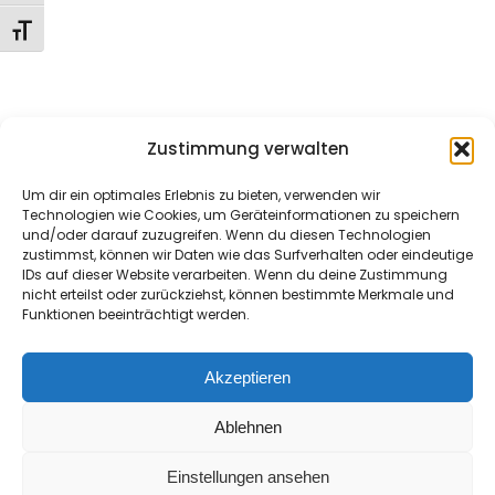
Schrift vergrößern
Lesson 35
Home
About Me
Nemesis
Sessions
Lesson 36
Hera’s AI Chat
Style Guide
Shorts
Zustimmung verwalten
Meme Coins
Comic
Music
Contact
Lesson 37
Imprint/Impressum
Um dir ein optimales Erlebnis zu bieten, verwenden wir
Technologien wie Cookies, um Geräteinformationen zu speichern
Lesson 38
und/oder darauf zuzugreifen. Wenn du diesen Technologien
Domina
zustimmst, können wir Daten wie das Surfverhalten oder eindeutige
IDs auf dieser Website verarbeiten. Wenn du deine Zustimmung
Lesson 39
nicht erteilst oder zurückziehst, können bestimmte Merkmale und
Hera
Funktionen beeinträchtigt werden.
Lesson 40
Akzeptieren
Quiz 4
Ablehnen
15 Questions
10 Minutes
Copyright ©
Seamaster Media
Einstellungen ansehen