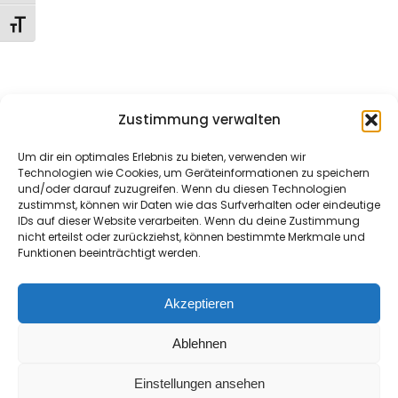
Lesson 17
Schrift vergrößern
Lesson 18
Home
About Me
Nemesis
Sessions
Hera’s AI Chat
Style Guide
Shorts
Lesson 19
Zustimmung verwalten
Meme Coins
Comic
Music
Contact
Imprint/Impressum
Lesson 20
Um dir ein optimales Erlebnis zu bieten, verwenden wir
Technologien wie Cookies, um Geräteinformationen zu speichern
und/oder darauf zuzugreifen. Wenn du diesen Technologien
Domina
Quiz 2
zustimmst, können wir Daten wie das Surfverhalten oder eindeutige
IDs auf dieser Website verarbeiten. Wenn du deine Zustimmung
13 Questions
30 Minutes
nicht erteilst oder zurückziehst, können bestimmte Merkmale und
Hera
Funktionen beeinträchtigt werden.
12
Section 3
Akzeptieren
Ablehnen
10
Section 4
Copyright ©
Seamaster Media
Einstellungen ansehen