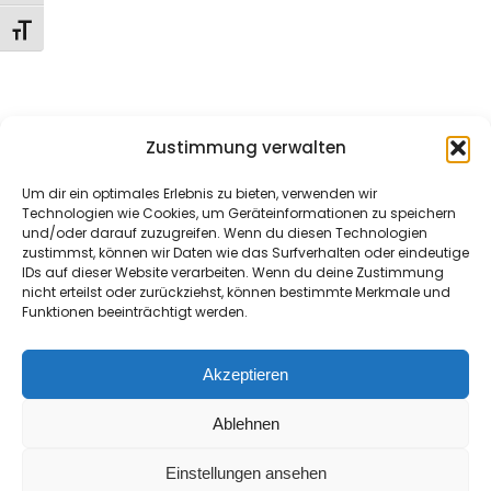
Lesson 17
Schrift vergrößern
Lesson 18
Home
About Me
Nemesis
Sessions
Hera’s AI Chat
Style Guide
Shorts
Lesson 19
Zustimmung verwalten
Meme Coins
Comic
Music
Contact
Imprint/Impressum
Lesson 20
Um dir ein optimales Erlebnis zu bieten, verwenden wir
Technologien wie Cookies, um Geräteinformationen zu speichern
und/oder darauf zuzugreifen. Wenn du diesen Technologien
Domina
Quiz 2
zustimmst, können wir Daten wie das Surfverhalten oder eindeutige
IDs auf dieser Website verarbeiten. Wenn du deine Zustimmung
13 Questions
30 Minutes
nicht erteilst oder zurückziehst, können bestimmte Merkmale und
Hera
Funktionen beeinträchtigt werden.
12
Section 3
Akzeptieren
Ablehnen
10
Section 4
Copyright ©
Seamaster Media
Einstellungen ansehen