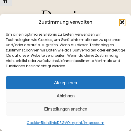
Schrift vergrößern
Domina
Zustimmung verwalten
Hera
Um dir ein optimales Erlebnis zu bieten, verwenden wir
Technologien wie Cookies, um Geräteinformationen zu speichern
und/oder darauf zuzugreifen. Wenn du diesen Technologien
zustimmst, können wir Daten wie das Surfverhalten oder eindeutige
IDs auf dieser Website verarbeiten. Wenn du deine Zustimmung
nicht erteilst oder zurückziehst, können bestimmte Merkmale und
Funktionen beeinträchtigt werden.
Copyright ©
Seamaster Media
Akzeptieren
Ablehnen
Einstellungen ansehen
Cookie-Richtlinie
DSGVO
Imprint/Impressum