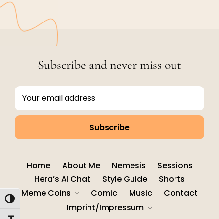
Subscribe and never miss out
Home
About Me
Nemesis
Sessions
Hera’s AI Chat
Style Guide
Shorts
Meme Coins
Comic
Music
Contact
Umschalten auf hohe Kontraste
Imprint/Impressum